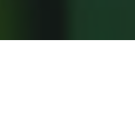
IL PROGETTO BIOPROETE
BIOPROETE è un progetto di ricerca applicata che sviluppa
una tecnologia per trasformare scarti oleosi e grassi di origine
alimentare in carburante rinnovabile.
Oli da frittura esausti, grassi animali e sottoprodotti della filiera
agro-industriale, spesso difficili da recuperare o smaltire,
vengono convertiti attraverso un processo chimico controllato in